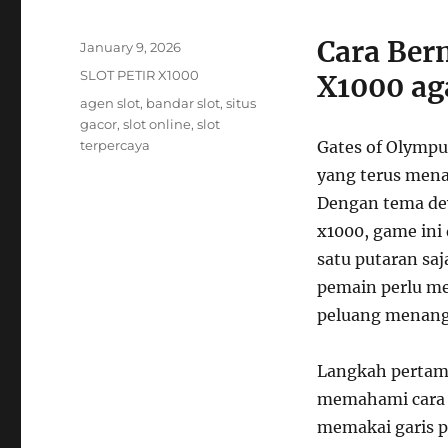
Cara Ber
Posted
January 9, 2026
on
Categories
SLOT PETIR X1000
X1000 ag
Tags
agen slot
,
bandar slot
,
situs
gacor
,
slot online
,
slot
terpercaya
Gates of Olympus
yang terus mena
Dengan tema dew
x1000, game in
satu putaran sa
pemain perlu me
peluang menang 
Langkah pertama
memahami cara k
memakai garis 