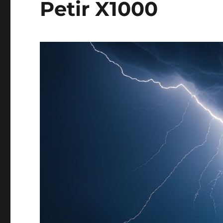
Petir X1000