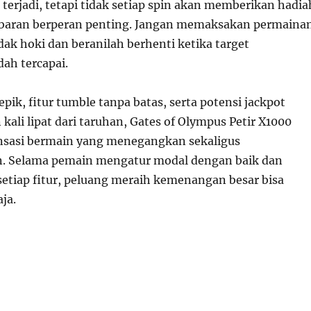
terjadi, tetapi tidak setiap spin akan memberikan hadia
abaran berperan penting. Jangan memaksakan permaina
dak hoki dan beranilah berhenti ketika target
ah tercapai.
pik, fitur tumble tanpa batas, serta potensi jackpot
kali lipat dari taruhan, Gates of Olympus Petir X1000
sasi bermain yang menegangkan sekaligus
 Selama pemain mengatur modal dengan baik dan
tiap fitur, peluang meraih kemenangan besar bisa
ja.