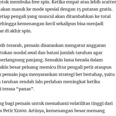
ntuk membuka free spin. Ketika empat atau lebih scatter
akan masuk ke mode spesial dengan 15 putaran gratis.
 setiap pengali yang muncul akan ditambahkan ke total
 sehingga kemenangan kecil sekalipun bisa menjadi
 di akhir spin.
bih terarah, pemain disarankan mengatur anggaran
entukan modal awal dan batasi jumlah taruhan agar
berlangsung panjang. Semakin lama berada dalam
kin besar peluang memicu fitur pengali petir ataupun
ak pemain juga menyarankan strategi bet bertahap, yaitu
taruhan rendah lalu perlahan meningkat ketika
 terasa “panas”.
ing bagi pemain untuk memahami volatilitas tinggi dari
s Petir X1000. Artinya, kemenangan besar memang